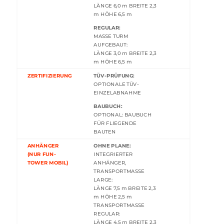
LÄNGE 6,0 m BREITE 2,3
m HÖHE 6,5 m
REGULAR:
MASSE TURM
AUFGEBAUT:
LÄNGE 3,0 m BREITE 2,3
m HÖHE 6,5 m
ZERTIFIZIERUNG
TÜV-PRÜFUNG:
OPTIONALE TÜV-
EINZELABNAHME
BAUBUCH:
OPTIONAL: BAUBUCH
FÜR FLIEGENDE
BAUTEN
ANHÄNGER
OHNE PLANE:
(NUR FUN-
INTEGRIERTER
TOWER MOBIL)
ANHÄNGER,
TRANSPORTMASSE
LARGE:
LÄNGE 7,5 m BREITE 2,3
m HÖHE 2,5 m
TRANSPORTMASSE
REGULAR:
LÄNGE 4,5 m BREITE 2,3