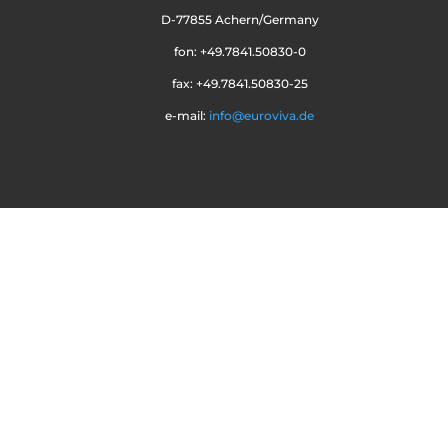
D-77855 Achern/Germany
fon: +49.7841.50830-0
fax: +49.7841.50830-25
e-mail:
info@euroviva.de
AGB´s
Impressum
Datenschutz