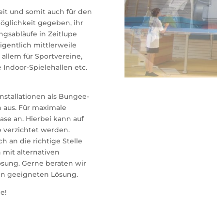
reit und somit auch für den
öglichkeit gegeben, ihr
ngsabläufe in Zeitlupe
igentlich mittlerweile
 allem für Sportvereine,
 Indoor-Spielehallen etc.
installationen als Bungee-
 aus. Für maximale
Case an. Hierbei kann auf
verzichtet werden.
h an die richtige Stelle
 mit alternativen
sung. Gerne beraten wir
ten geeigneten Lösung.
e!