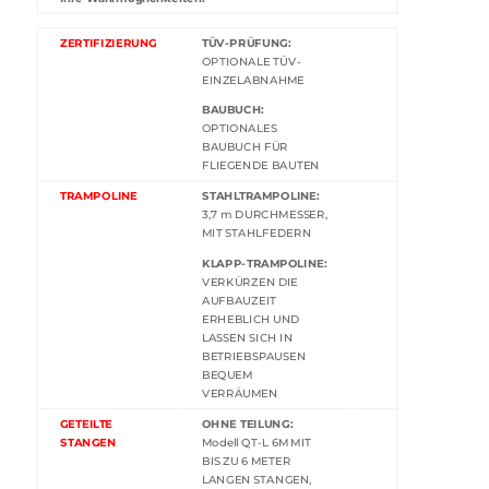
ZERTIFIZIERUNG
TÜV-PRÜFUNG:
OPTIONALE TÜV-
EINZELABNAHME
BAUBUCH:
OPTIONALES
BAUBUCH FÜR
FLIEGENDE BAUTEN
TRAMPOLINE
STAHLTRAMPOLINE:
3,7 m DURCHMESSER,
MIT STAHLFEDERN
KLAPP-TRAMPOLINE:
VERKÜRZEN DIE
AUFBAUZEIT
ERHEBLICH UND
LASSEN SICH IN
BETRIEBSPAUSEN
BEQUEM
VERRÄUMEN
GETEILTE
OHNE TEILUNG:
STANGEN
Modell QT-L 6M MIT
BIS ZU 6 METER
LANGEN STANGEN,